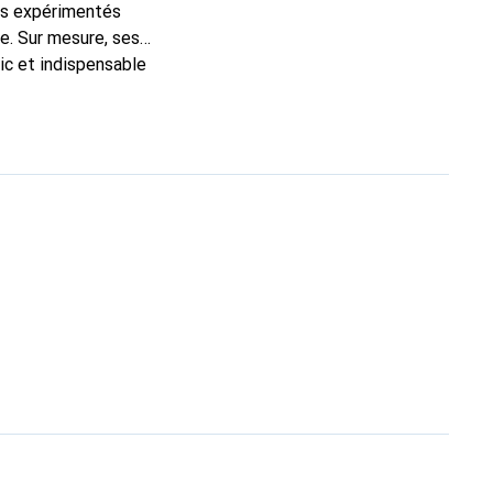
ns expérimentés
e. Sur mesure, ses
ic et indispensable
oduits de haute