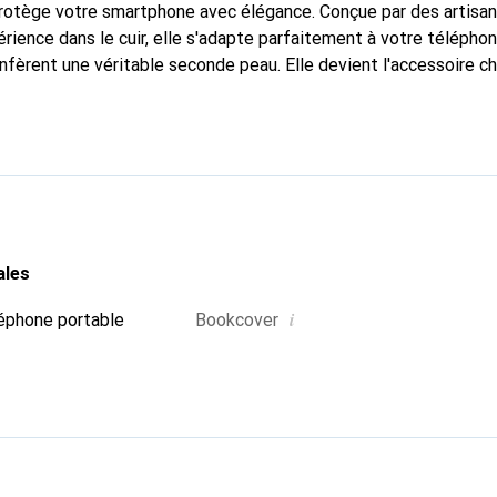
 protège votre smartphone avec élégance. Conçue par des artisa
rience dans le cuir, elle s'adapte parfaitement à votre téléphon
nfèrent une véritable seconde peau. Elle devient l'accessoire ch
 La marque Noreve est reconnue internationalement pour ses pr
choix fiable pour une clientèle exigeante.
ales
i
éphone portable
Bookcover