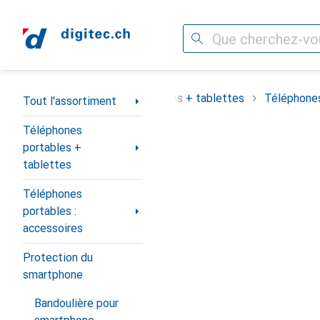
Recherche
Navigation par catégorie
assortiment
Téléphones portables + tablettes
Téléphones
Tout l'assortiment
Téléphones
portables +
tablettes
Téléphones
portables :
accessoires
Protection du
smartphone
Bandoulière pour