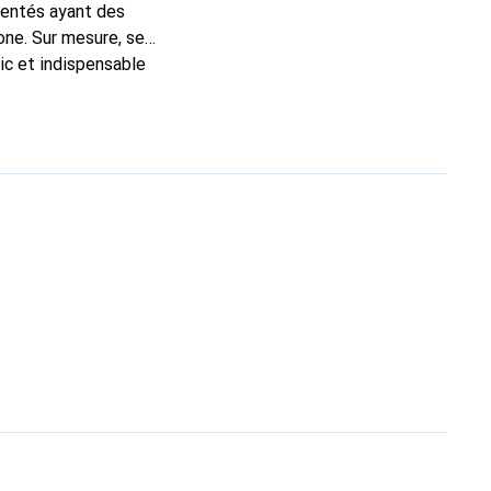
mentés ayant des
one. Sur mesure, ses
ic et indispensable
oduits de haute