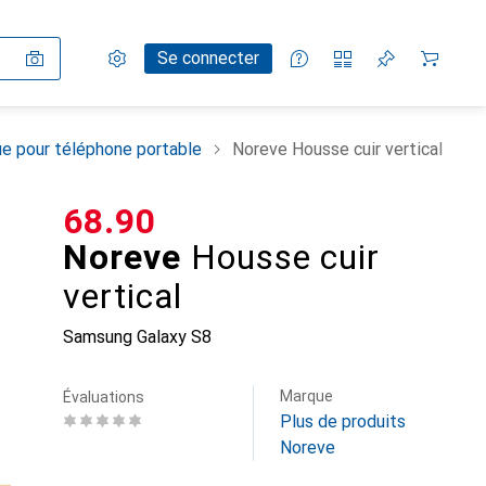
Paramètres
Compte client
Listes de comparaison
Listes d'envies
Panier
Se connecter
e pour téléphone portable
Noreve Housse cuir vertical
CHF
68.90
Noreve
Housse cuir
vertical
Samsung Galaxy S8
Marque
Évaluations
Plus de produits
Noreve