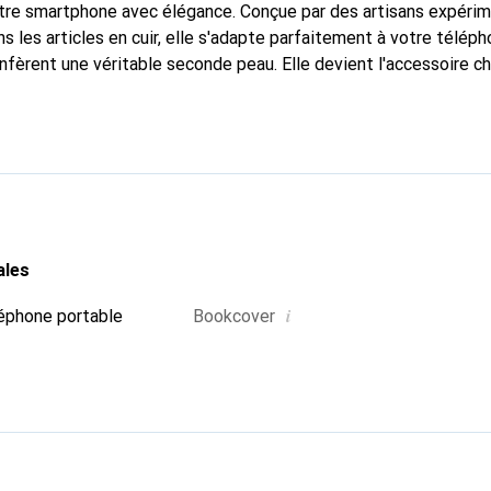
otre smartphone avec élégance. Conçue par des artisans expéri
 les articles en cuir, elle s'adapte parfaitement à votre téléph
nfèrent une véritable seconde peau. Elle devient l'accessoire ch
 La marque Noreve est reconnue internationalement pour ses pr
choix fiable pour une clientèle exigeante.
ales
i
éphone portable
Bookcover