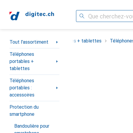
Recherche
Navigation par catégorie
assortiment
Téléphones portables + tablettes
Téléphones
Tout l'assortiment
Téléphones
portables +
tablettes
Téléphones
portables :
accessoires
Protection du
smartphone
Bandoulière pour