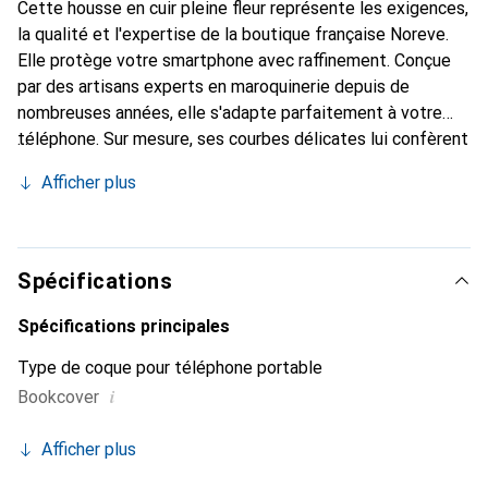
Cette housse en cuir pleine fleur représente les exigences,
la qualité et l'expertise de la boutique française Noreve.
Elle protège votre smartphone avec raffinement. Conçue
par des artisans experts en maroquinerie depuis de
nombreuses années, elle s'adapte parfaitement à votre
téléphone. Sur mesure, ses courbes délicates lui confèrent
une véritable seconde peau. Elle devient l'accessoire chic
Afficher plus
et indispensable pour votre smartphone. Reconnaître
internationalement pour ses produits de haute qualité, la
marque Noreve est un choix sûr pour une clientèle
exigeante.
Spécifications
Spécifications principales
Type de coque pour téléphone portable
i
Bookcover
Afficher plus