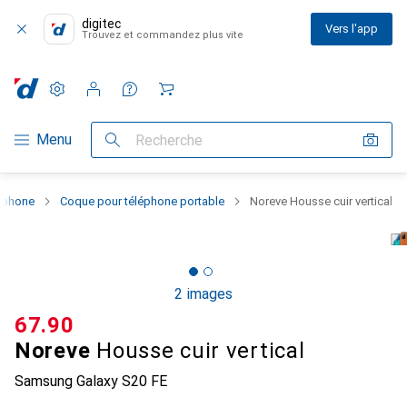
digitec
Vers l'app
Trouvez et commandez plus vite
Paramètres
Compte client
Listes de comparaison
Listes d'envies
Panier
Navigation par catégorie
Menu
Recherche
rtphone
Coque pour téléphone portable
Noreve Housse cuir vertical
2 images
CHF
67.90
Noreve
Housse cuir vertical
Samsung Galaxy S20 FE