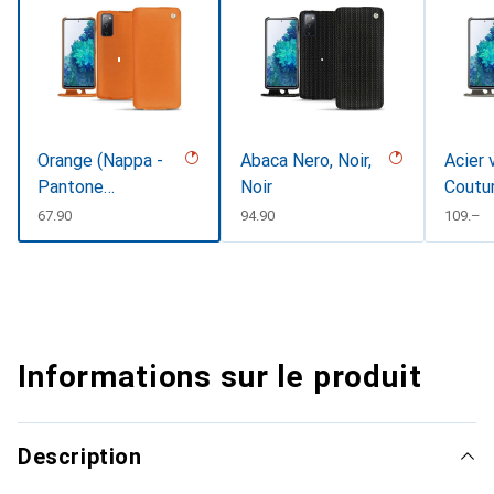
Orange (Nappa -
Abaca Nero, Noir,
Acier 
Pantone
Noir
Coutu
#ff9351)
CHF
67.90
CHF
94.90
CHF
109.–
Informations sur le produit
Description