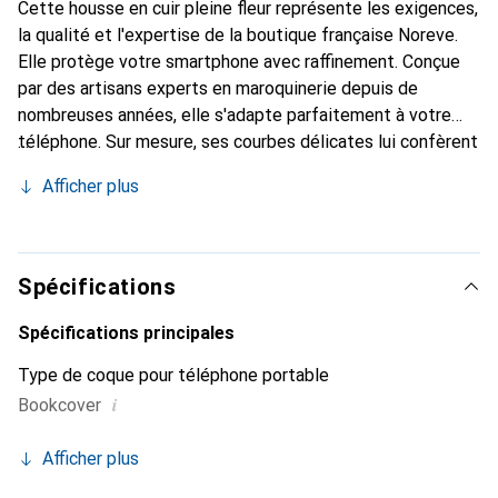
Cette housse en cuir pleine fleur représente les exigences,
la qualité et l'expertise de la boutique française Noreve.
Elle protège votre smartphone avec raffinement. Conçue
par des artisans experts en maroquinerie depuis de
nombreuses années, elle s'adapte parfaitement à votre
téléphone. Sur mesure, ses courbes délicates lui confèrent
une véritable seconde peau. Elle devient l'accessoire chic
Afficher plus
et indispensable pour votre smartphone. Reconnaissante à
l'international pour ses produits de haute qualité, la
marque Noreve est un choix sûr pour une clientèle
exigeante.
Spécifications
Spécifications principales
Type de coque pour téléphone portable
i
Bookcover
Afficher plus