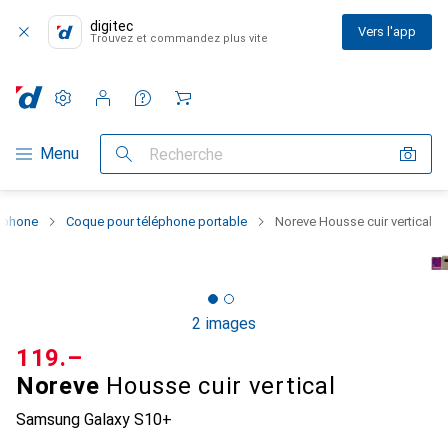
digitec
Vers l'app
Trouvez et commandez plus vite
Paramètres
Compte client
Listes de comparaison
Listes d'envies
Panier
Navigation par catégorie
Menu
Recherche
rtphone
Coque pour téléphone portable
Noreve Housse cuir vertical
2 images
CHF
119.–
Noreve
Housse cuir vertical
Samsung Galaxy S10+