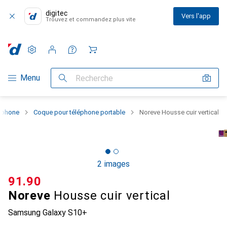
digitec
Vers l'app
Trouvez et commandez plus vite
Paramètres
Compte client
Listes de comparaison
Listes d'envies
Panier
Navigation par catégorie
Menu
Recherche
rtphone
Coque pour téléphone portable
Noreve Housse cuir vertical
2 images
CHF
91.90
Noreve
Housse cuir vertical
Samsung Galaxy S10+