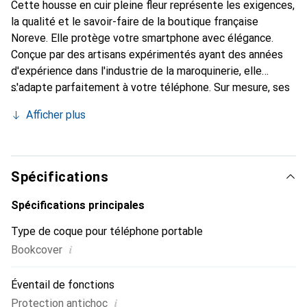
Cette housse en cuir pleine fleur représente les exigences,
la qualité et le savoir-faire de la boutique française
Noreve. Elle protège votre smartphone avec élégance.
Conçue par des artisans expérimentés ayant des années
d'expérience dans l'industrie de la maroquinerie, elle
s'adapte parfaitement à votre téléphone. Sur mesure, ses
courbes raffinées offrent une véritable seconde peau. Elle
Afficher plus
devient l'accessoire chic et indispensable pour votre
smartphone. Reconnaître internationalement pour ses
produits de haute qualité, la marque Noreve est un choix
fiable pour une clientèle exigeante.
Spécifications
Spécifications principales
Type de coque pour téléphone portable
i
Bookcover
Éventail de fonctions
i
Protection antichoc