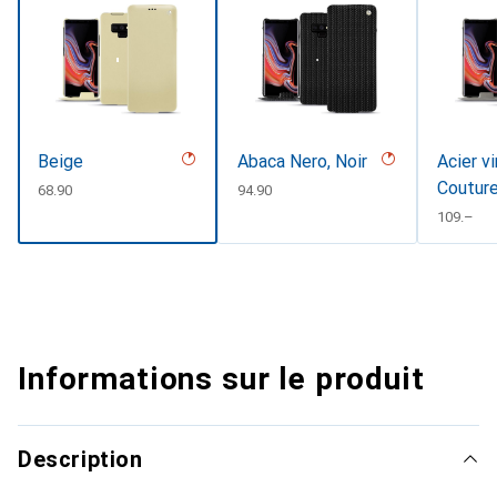
Beige
Abaca Nero, Noir
Acier v
Coutur
CHF
68.90
CHF
94.90
CHF
109.–
Informations sur le produit
Description