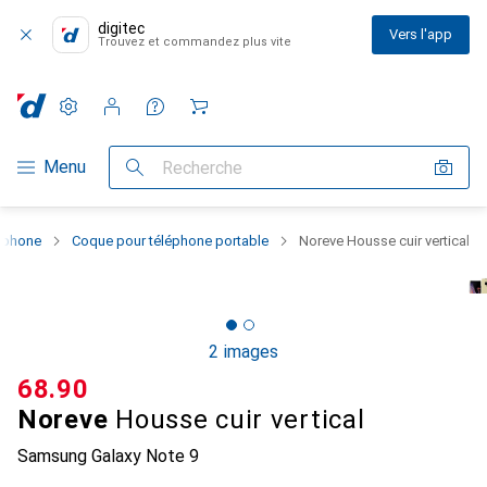
digitec
Vers l'app
Trouvez et commandez plus vite
Paramètres
Compte client
Listes de comparaison
Listes d'envies
Panier
Navigation par catégorie
Menu
Recherche
rtphone
Coque pour téléphone portable
Noreve Housse cuir vertical
2 images
CHF
68.90
Noreve
Housse cuir vertical
Samsung Galaxy Note 9