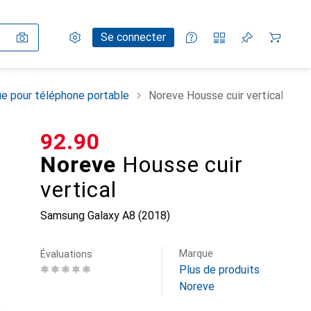
Paramètres
Compte client
Listes de comparaison
Listes d'envies
Panier
Se connecter
e pour téléphone portable
Noreve Housse cuir vertical
CHF
92.90
Noreve
Housse cuir
vertical
Samsung Galaxy A8 (2018)
Marque
Évaluations
Plus de produits
Noreve