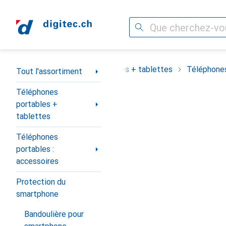
Recherche
Navigation par catégorie
assortiment
Téléphones portables + tablettes
Téléphones
Tout l'assortiment
Téléphones
portables +
tablettes
Téléphones
portables :
accessoires
Protection du
smartphone
Bandoulière pour