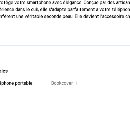
 protège votre smartphone avec élégance. Conçue par des artisa
rience dans le cuir, elle s'adapte parfaitement à votre téléphon
nfèrent une véritable seconde peau. Elle devient l'accessoire ch
Reconnaître internationalement pour ses produits de haute qual
le pour une clientèle exigeante.
ales
i
éphone portable
Bookcover