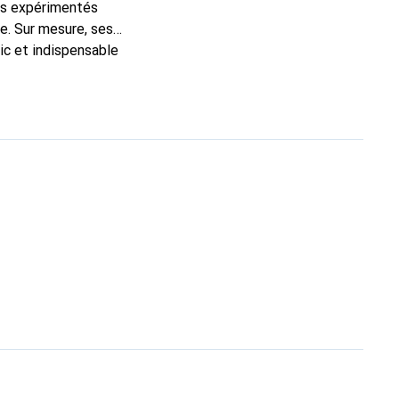
ns expérimentés
e. Sur mesure, ses
ic et indispensable
ité, la marque