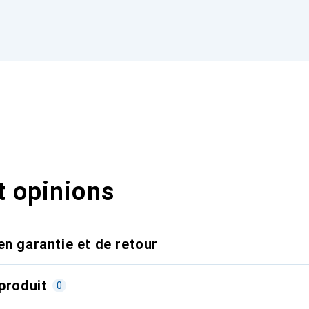
t opinions
en garantie et de retour
produit
0