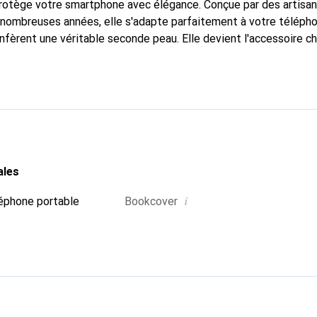
protège votre smartphone avec élégance. Conçue par des artisa
nombreuses années, elle s'adapte parfaitement à votre télépho
nfèrent une véritable seconde peau. Elle devient l'accessoire ch
connaître internationalement pour ses produits de haute quali
e clientèle exigeante.
ales
i
éphone portable
Bookcover