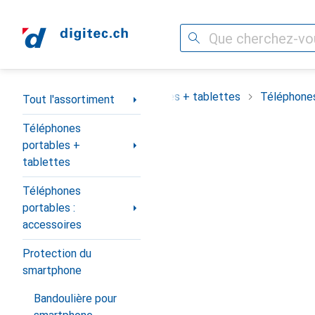
Recherche
Navigation par catégorie
assortiment
Téléphones portables + tablettes
Téléphones
Tout l'assortiment
Téléphones
portables +
tablettes
Téléphones
portables :
accessoires
Protection du
smartphone
Bandoulière pour