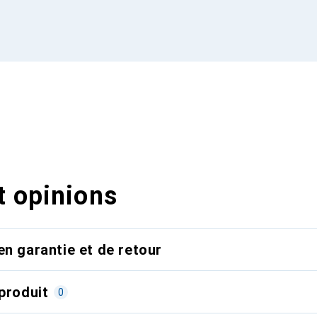
t opinions
en garantie et de retour
produit
0