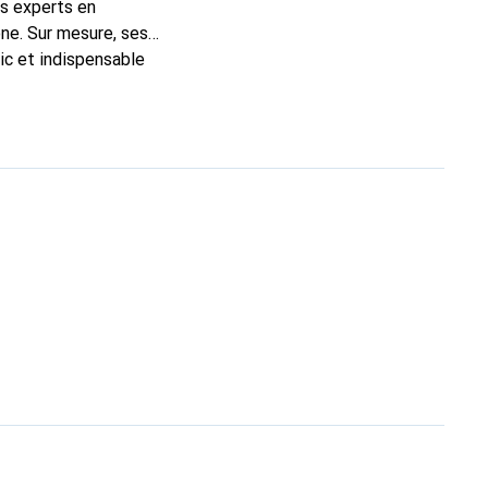
ns experts en
ne. Sur mesure, ses
ic et indispensable
té, la marque Noreve