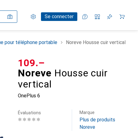
Paramètres
Compte client
Listes de comparaison
Listes d'envies
Panier
Se connecter
e pour téléphone portable
Noreve Housse cuir vertical
CHF
109.–
Noreve
Housse cuir
vertical
OnePlus 6
Marque
Évaluations
Plus de produits
Noreve