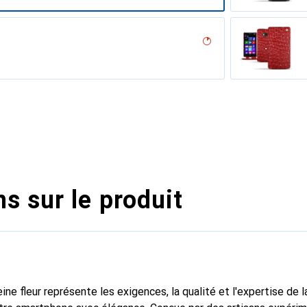
desert
umo
ne
méditerranéen
tage
abla
, Noir
ocodile
arron
pa / Black )
illésimé
tage
abbia
assion
s sur le produit
ine fleur représente les exigences, la qualité et l'expertise de 