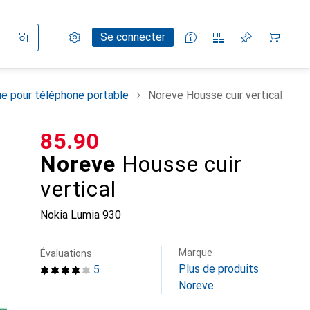
Paramètres
Compte client
Listes de comparaison
Listes d'envies
Panier
Se connecter
e pour téléphone portable
Noreve Housse cuir vertical
CHF
85.90
Noreve
Housse cuir
vertical
Nokia Lumia 930
Marque
Évaluations
Plus de produits
5
Noreve