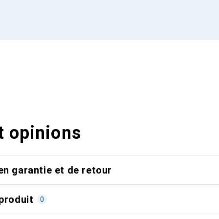
t opinions
en garantie et de retour
produit
0