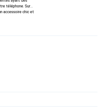
mentés ayant des
otre téléphone. Sur
un accessoire chic et
de haute qualité, la