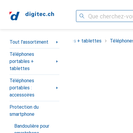
Recherche
Navigation par catégorie
assortiment
Téléphones portables + tablettes
Téléphones
Tout l'assortiment
Téléphones
portables +
tablettes
Téléphones
portables :
accessoires
Protection du
smartphone
Bandoulière pour