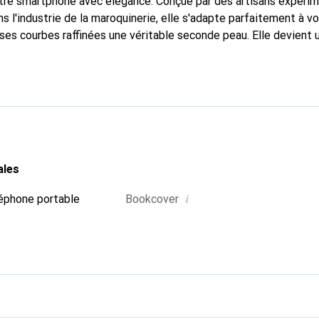
otre smartphone avec élégance. Conçue par des artisans expéri
s l'industrie de la maroquinerie, elle s'adapte parfaitement à v
 ses courbes raffinées une véritable seconde peau. Elle devient 
e smartphone. Reconnaître internationalement pour ses produits 
oix fiable pour une clientèle exigeante.
ales
i
éphone portable
Bookcover