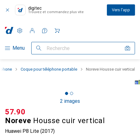
digitec
Vers l'app
Trouvez et commandez plus vite
Paramètres
Compte client
Listes de comparaison
Listes d'envies
Panier
Navigation par catégorie
Menu
Recherche
rtphone
Coque pour téléphone portable
Noreve Housse cuir vertical
2 images
CHF
57.90
Noreve
Housse cuir vertical
Huawei P8 Lite (2017)