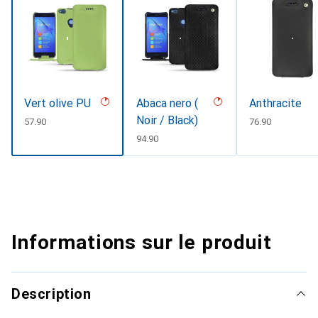
Vert olive PU
Abaca nero (
Anthracite
Noir / Black)
CHF
57.90
CHF
76.90
CHF
94.90
Informations sur le produit
Description