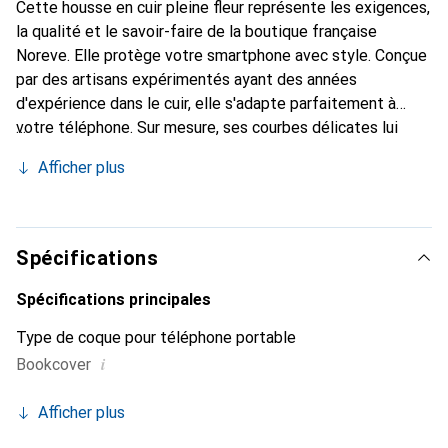
Cette housse en cuir pleine fleur représente les exigences,
la qualité et le savoir-faire de la boutique française
Noreve. Elle protège votre smartphone avec style. Conçue
par des artisans expérimentés ayant des années
d'expérience dans le cuir, elle s'adapte parfaitement à
votre téléphone. Sur mesure, ses courbes délicates lui
donnent une véritable seconde peau. Elle devient
Afficher plus
l'accessoire chic et indispensable pour votre smartphone.
Reconnaître internationalement pour ses produits de
haute qualité, la marque Noreve est un choix fiable pour
une clientèle exigeante.
Spécifications
Spécifications principales
Type de coque pour téléphone portable
i
Bookcover
Afficher plus