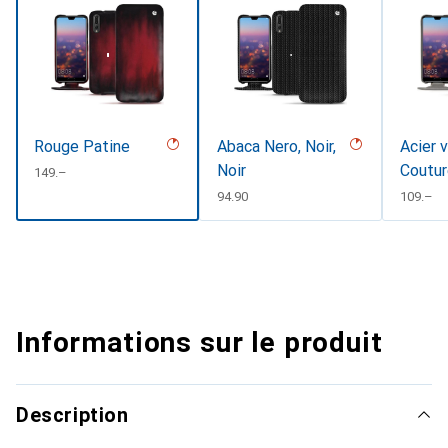
Rouge Patine
Abaca Nero, Noir,
Acier 
Noir
Coutu
CHF
149.–
CHF
94.90
CHF
109.–
Informations sur le produit
Description