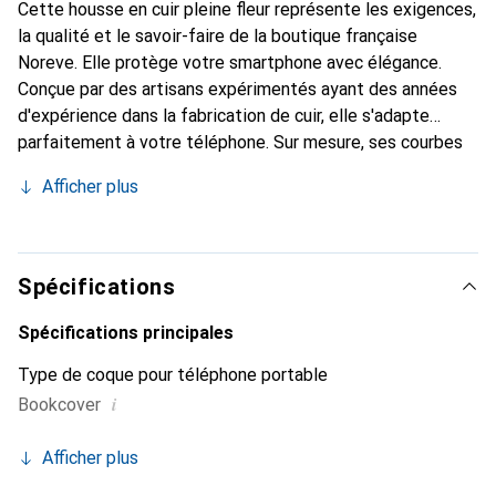
Cette housse en cuir pleine fleur représente les exigences,
la qualité et le savoir-faire de la boutique française
Noreve. Elle protège votre smartphone avec élégance.
Conçue par des artisans expérimentés ayant des années
d'expérience dans la fabrication de cuir, elle s'adapte
parfaitement à votre téléphone. Sur mesure, ses courbes
délicates lui confèrent une véritable seconde peau. Elle
Afficher plus
devient l'accessoire chic et indispensable pour votre
smartphone. Reconnaître internationalement pour ses
produits de haute qualité, la marque Noreve est un choix
fiable pour une clientèle exigeante.
Spécifications
Spécifications principales
Type de coque pour téléphone portable
i
Bookcover
Afficher plus