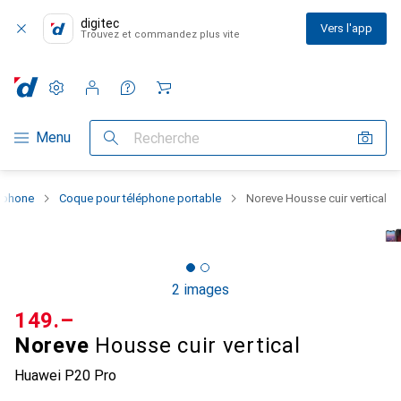
digitec
Vers l'app
Trouvez et commandez plus vite
Paramètres
Compte client
Listes de comparaison
Listes d'envies
Panier
Navigation par catégorie
Menu
Recherche
rtphone
Coque pour téléphone portable
Noreve Housse cuir vertical
2 images
CHF
149.–
Noreve
Housse cuir vertical
Huawei P20 Pro