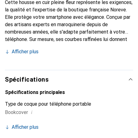
Cette housse en cuir pleine fleur représente les exigences,
la qualité et l'expertise de la boutique française Noreve.
Elle protège votre smartphone avec élégance. Conçue par
des artisans experts en maroquinerie depuis de
nombreuses années, elle s'adapte parfaitement à votre
téléphone. Sur mesure, ses courbes raffinées lui donnent
une véritable seconde peau. Elle devient l'accessoire chic
Afficher plus
et indispensable pour votre smartphone. Reconnaître
internationalement pour ses produits de haute qualité, la
marque Noreve est un choix sûr pour une clientèle
exigeante.
Spécifications
Spécifications principales
Type de coque pour téléphone portable
i
Bookcover
Afficher plus