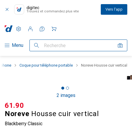
digitec
Vers l'app
Trouvez et commandez plus vite
Paramètres
Compte client
Listes de comparaison
Listes d'envies
Panier
Navigation par catégorie
Menu
Recherche
rtphone
Coque pour téléphone portable
Noreve Housse cuir vertical
2 images
CHF
61.90
Noreve
Housse cuir vertical
Blackberry Classic