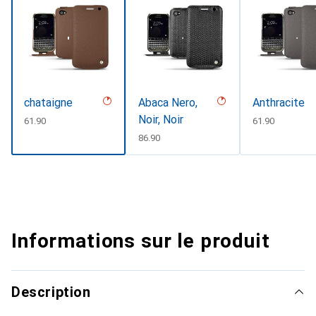
chataigne
Abaca Nero,
Anthracite
Noir, Noir
CHF
61.90
CHF
61.90
CHF
86.90
Informations sur le produit
Description