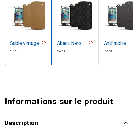
Sable vintage
Abaca Nero
Anthracite
CHF
92.90
CHF
94.90
CHF
75.90
Informations sur le produit
Description