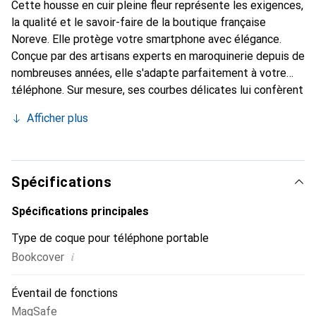
Cette housse en cuir pleine fleur représente les exigences,
la qualité et le savoir-faire de la boutique française
Noreve. Elle protège votre smartphone avec élégance.
Conçue par des artisans experts en maroquinerie depuis de
nombreuses années, elle s'adapte parfaitement à votre
téléphone. Sur mesure, ses courbes délicates lui confèrent
une véritable seconde peau. Elle devient un accessoire
Afficher plus
chic et essentiel de votre smartphone. Reconnaître
internationalement pour ses produits de haute qualité, la
marque Noreve est un choix sûr pour une clientèle
exigeante.
Spécifications
Spécifications principales
Type de coque pour téléphone portable
i
Bookcover
Éventail de fonctions
MagSafe