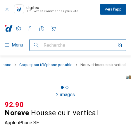
digitec
Vers l'app
Trouvez et commandez plus vite
Paramètres
Compte client
Listes de comparaison
Listes d'envies
Panier
Navigation par catégorie
Menu
Recherche
rtphone
Coque pour téléphone portable
Noreve Housse cuir vertical
2 images
CHF
92.90
Noreve
Housse cuir vertical
Apple iPhone SE