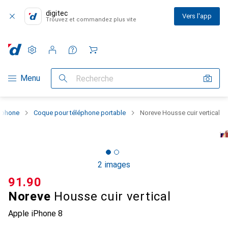
digitec
Vers l'app
Trouvez et commandez plus vite
Paramètres
Compte client
Listes de comparaison
Listes d'envies
Panier
Navigation par catégorie
Menu
Recherche
rtphone
Coque pour téléphone portable
Noreve Housse cuir vertical
2 images
CHF
91.90
Noreve
Housse cuir vertical
Apple iPhone 8