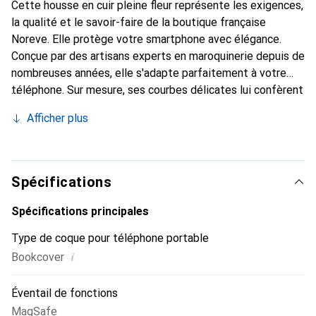
Cette housse en cuir pleine fleur représente les exigences,
la qualité et le savoir-faire de la boutique française
Noreve. Elle protège votre smartphone avec élégance.
Conçue par des artisans experts en maroquinerie depuis de
nombreuses années, elle s'adapte parfaitement à votre
téléphone. Sur mesure, ses courbes délicates lui confèrent
une véritable seconde peau. Elle devient l'accessoire chic
Afficher plus
et indispensable pour votre smartphone. Reconnaître à
l'international pour ses produits de haute qualité, la
marque Noreve est un choix sûr pour une clientèle
exigeante.
Spécifications
Spécifications principales
Type de coque pour téléphone portable
i
Bookcover
Éventail de fonctions
MagSafe