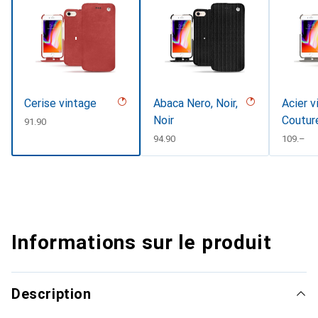
Cerise vintage
Abaca Nero, Noir,
Acier v
Noir
Coutur
CHF
91.90
CHF
94.90
CHF
109.–
Informations sur le produit
Description