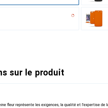
iliegia
ero, Noir, Noir
ppa / White )
parciate
nero, Noir
abla
r, Noir
ocodile
Acier
dro
illésimé
pa)
tage
abbia
assion
s sur le produit
ine fleur représente les exigences, la qualité et l'expertise de 