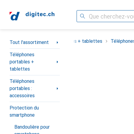
Recherche
Navigation par catégorie
assortiment
Téléphones portables + tablettes
Téléphones
Tout l'assortiment
Téléphones
portables +
tablettes
Téléphones
portables :
accessoires
Protection du
smartphone
Bandoulière pour