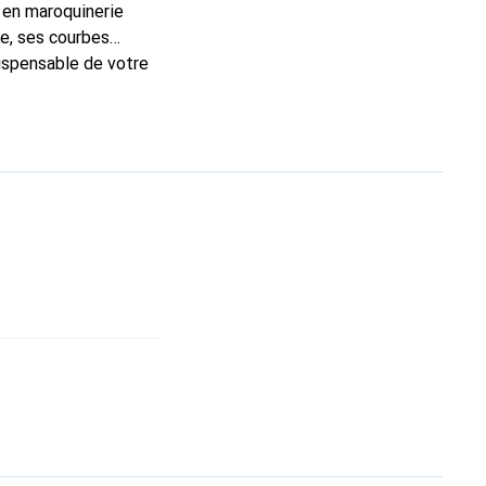
 en maroquinerie
e, ses courbes
dispensable de votre
que Noreve est un