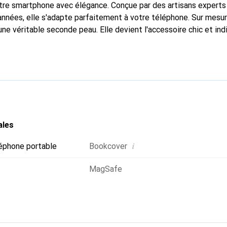
tre smartphone avec élégance. Conçue par des artisans experts
nnées, elle s'adapte parfaitement à votre téléphone. Sur mesur
une véritable seconde peau. Elle devient l'accessoire chic et in
 internationalement pour ses produits de haute qualité, la mar
tèle exigeante.
ales
i
éphone portable
Bookcover
MagSafe