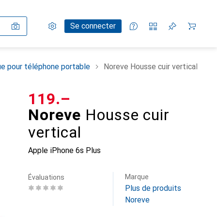
Paramètres
Compte client
Listes de comparaison
Listes d'envies
Panier
Se connecter
e pour téléphone portable
Noreve Housse cuir vertical
CHF
119.–
Noreve
Housse cuir
vertical
Apple iPhone 6s Plus
Marque
Évaluations
Plus de produits
Noreve