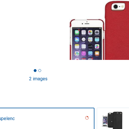
2 images
upelenc