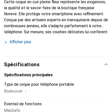
Cette coque en cuir pleine fleur représente les exigences,
la qualité et le savoir-faire de la boutique française
Noreve. Elle protège votre smartphone avec raffinement.
Conçue par des artisans experts en maroquinerie depuis de
nombreuses années, elle s'adapte parfaitement à votre
téléphone. Sur mesure, ses courbes délicates lui confèrent
une véritable seconde peau. Elle devient l'accessoire chic
Afficher plus
et indispensable pour votre smartphone. Reconnaître
internationalement pour ses produits de haute qualité, la
marque Noreve est un choix sûr pour une clientèle
exigeante.
Spécifications
Spécifications principales
Type de coque pour téléphone portable
i
Bookcover
Éventail de fonctions
MagSafe