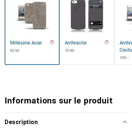
Millésime Acier
Anthracite
Anthr
Coutu
CHF
92.90
CHF
75.90
CHF
109.–
Informations sur le produit
Description