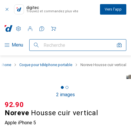
digitec
Vers l'app
Trouvez et commandez plus vite
Paramètres
Compte client
Listes de comparaison
Listes d'envies
Panier
Navigation par catégorie
Menu
Recherche
rtphone
Coque pour téléphone portable
Noreve Housse cuir vertical
2 images
CHF
92.90
Noreve
Housse cuir vertical
Apple iPhone 5