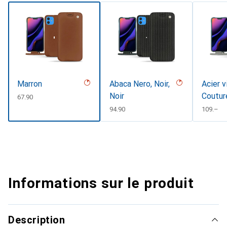
Marron
Abaca Nero, Noir,
Acier v
Noir
Coutur
CHF
67.90
CHF
94.90
CHF
109.–
Informations sur le produit
Description