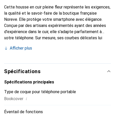
Cette housse en cuir pleine fleur représente les exigences,
la qualité et le savoir-faire de la boutique française
Noreve. Elle protège votre smartphone avec élégance.
Conçue par des artisans expérimentés ayant des années
d'expérience dans le cuir, elle s'adapte parfaitement à
votre téléphone. Sur mesure, ses courbes délicates lui
confèrent une véritable seconde peau. Elle devient un
Afficher plus
accessoire chic et indispensable pour votre smartphone.
Reconnaître internationalement pour ses produits de
haute qualité, la marque Noreve est un choix fiable pour
une clientèle exigeante.
Spécifications
Spécifications principales
Type de coque pour téléphone portable
i
Bookcover
Éventail de fonctions