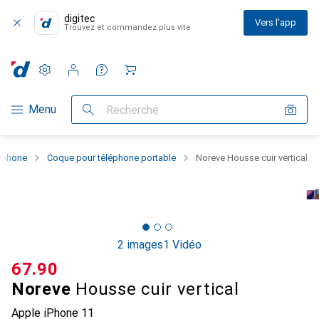
digitec
Vers l'app
Trouvez et commandez plus vite
Paramètres
Compte client
Listes de comparaison
Listes d'envies
Panier
Navigation par catégorie
Menu
Recherche
rtphone
Coque pour téléphone portable
Noreve Housse cuir vertical
2 images
1 Vidéo
CHF
67.90
Noreve
Housse cuir vertical
Apple iPhone 11