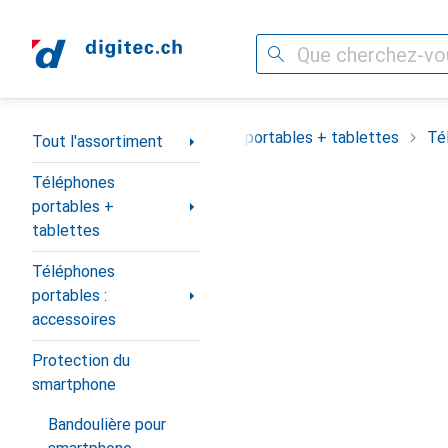
Recherche
Navigation par catégorie
Tout l'assortiment
Téléphones portables + tablettes
Té
Tout l'assortiment
Téléphones
portables +
tablettes
Téléphones
portables :
accessoires
Protection du
smartphone
Bandoulière pour