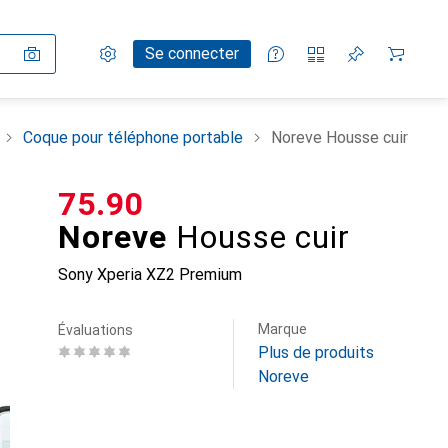
Paramètres
Compte client
Listes de comparaison
Listes d'envies
Panier
Se connecter
Coque pour téléphone portable
Noreve Housse cuir
CHF
75.90
Noreve
Housse cuir
Sony Xperia XZ2 Premium
Marque
Évaluations
Plus de produits
Noreve