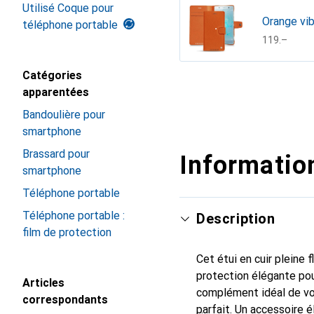
Utilisé Coque pour
Orange vib
téléphone portable
CHF
119.–
Catégories
Afficher plus
apparentées
Bandoulière pour
smartphone
Brassard pour
Information
smartphone
Téléphone portable
Téléphone portable :
Description
film de protection
Cet étui en cuir pleine 
protection élégante pou
Articles
complément idéal de vo
correspondants
parfait. Un accessoire 