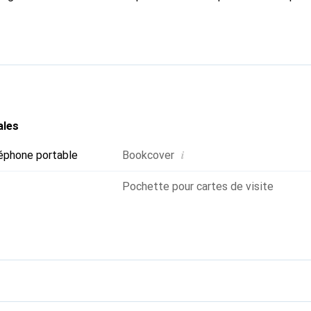
ses produits de haute qualité et constitue toujours un bon choix
ales
i
éphone portable
Bookcover
Pochette pour cartes de visite