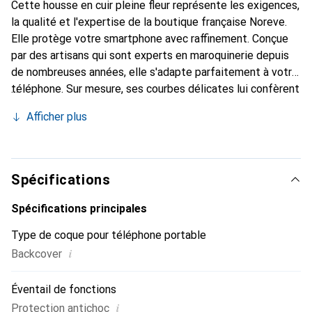
Cette housse en cuir pleine fleur représente les exigences,
la qualité et l'expertise de la boutique française Noreve.
Elle protège votre smartphone avec raffinement. Conçue
par des artisans qui sont experts en maroquinerie depuis
de nombreuses années, elle s'adapte parfaitement à votre
téléphone. Sur mesure, ses courbes délicates lui confèrent
une véritable seconde peau. Elle devient un accessoire
Afficher plus
chic et essentiel de votre smartphone. Reconnaissable à
l'international pour ses produits de haute qualité, la
marque Noreve est un choix sûr pour une clientèle
exigeante.
Spécifications
Spécifications principales
Type de coque pour téléphone portable
i
Backcover
Éventail de fonctions
i
Protection antichoc