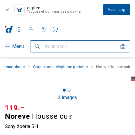
digitec
Vers l'app
Trouvez et commandez plus vite
Paramètres
Compte client
Listes de comparaison
Listes d'envies
Panier
Navigation par catégorie
Menu
Recherche
 du smartphone
Coque pour téléphone portable
Noreve Housse cuir
2 images
CHF
119.–
Noreve
Housse cuir
Sony Xperia 5 II