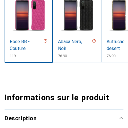
Rose BB -
Abaca Nero,
Autruche
Couture
Noir
desert
CHF
119.–
CHF
76.90
CHF
76.90
Informations sur le produit
Description