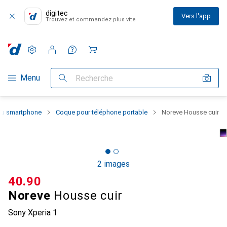
digitec
Vers l'app
Trouvez et commandez plus vite
Paramètres
Compte client
Listes de comparaison
Listes d'envies
Panier
Navigation par catégorie
Menu
Recherche
 du smartphone
Coque pour téléphone portable
Noreve Housse cuir
2 images
CHF
40.90
Noreve
Housse cuir
Sony Xperia 1