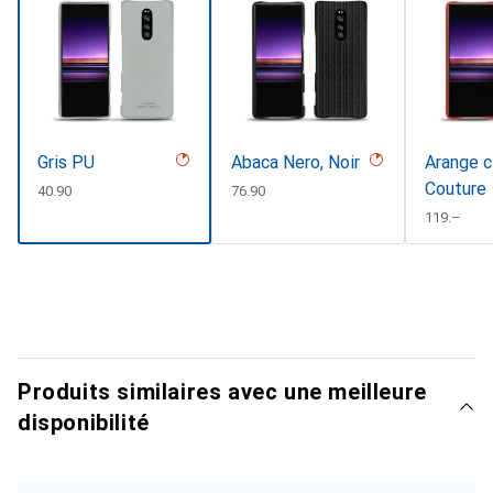
Gris PU
Abaca Nero, Noir
Arange c
Couture
CHF
40.90
CHF
76.90
CHF
119.–
Produits similaires avec une meilleure
disponibilité