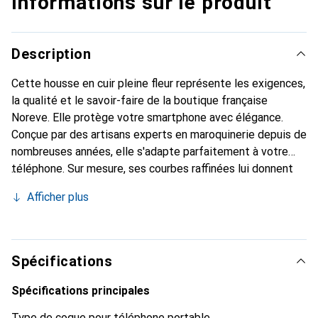
Informations sur le produit
Description
Cette housse en cuir pleine fleur représente les exigences,
la qualité et le savoir-faire de la boutique française
Noreve. Elle protège votre smartphone avec élégance.
Conçue par des artisans experts en maroquinerie depuis de
nombreuses années, elle s'adapte parfaitement à votre
téléphone. Sur mesure, ses courbes raffinées lui donnent
une véritable seconde peau. Elle devient l'accessoire chic
Afficher plus
et indispensable pour votre smartphone. Reconnaître
internationalement pour ses produits de haute qualité, la
marque Noreve est un choix sûr pour une clientèle
exigeante.
Spécifications
Spécifications principales
Type de coque pour téléphone portable