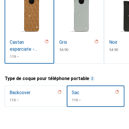
Castan
Gris
Noir
esparciate -
CHF
54.90
CHF
54.90
Couture
CHF
119.–
Type de coque pour téléphone portable
2
Backcover
Sac
CHF
119.–
CHF
119.–