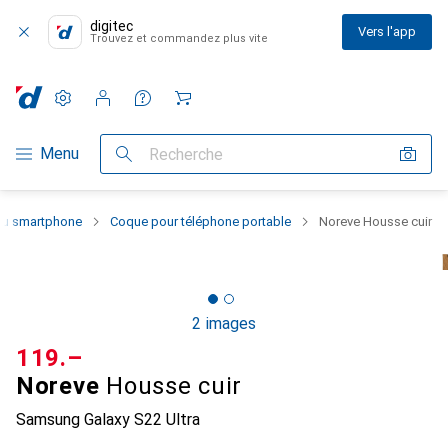
digitec
Vers l'app
Trouvez et commandez plus vite
Paramètres
Compte client
Listes de comparaison
Listes d'envies
Panier
Navigation par catégorie
Menu
Recherche
 du smartphone
Coque pour téléphone portable
Noreve Housse cuir
2 images
CHF
119.–
Noreve
Housse cuir
Samsung Galaxy S22 Ultra