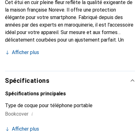
Cet étui en cuir pleine fleur reflète la qualité exigeante de
la maison française Noreve. Il offre une protection
élégante pour votre smartphone. Fabriqué depuis des
années par des experts en maroquinerie, il est l'accessoire
idéal pour votre appareil. Sur mesure et aux formes
délicatement courbées pour un ajustement parfait. Un
accessoire élégant et le vêtement idéal pour votre
Afficher plus
smartphone. La marque Noreve est reconnue
internationalement pour ses produits de haute qualité et
constitue toujours un excellent choix pour le client
exigeant.
Spécifications
Spécifications principales
Type de coque pour téléphone portable
i
Bookcover
Afficher plus