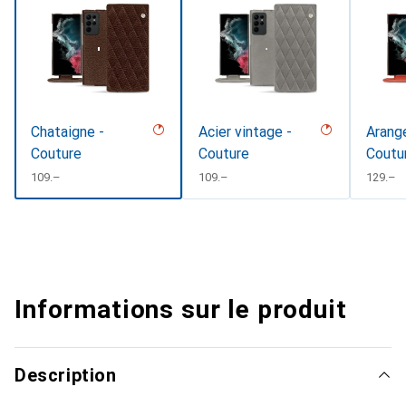
Chataigne -
Acier vintage -
Arange
Couture
Couture
Coutu
#D331
CHF
109.–
CHF
109.–
CHF
129.–
Informations sur le produit
Description