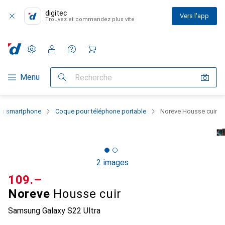
digitec
Vers l'app
Trouvez et commandez plus vite
Paramètres
Compte client
Listes de comparaison
Listes d'envies
Panier
Navigation par catégorie
Menu
Recherche
 du smartphone
Coque pour téléphone portable
Noreve Housse cuir
2 images
CHF
109.–
Noreve
Housse cuir
Samsung Galaxy S22 Ultra