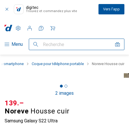
digitec
Vers l'app
Trouvez et commandez plus vite
Paramètres
Compte client
Listes de comparaison
Listes d'envies
Panier
Navigation par catégorie
Menu
Recherche
 du smartphone
Coque pour téléphone portable
Noreve Housse cuir
2 images
CHF
139.–
Noreve
Housse cuir
Samsung Galaxy S22 Ultra