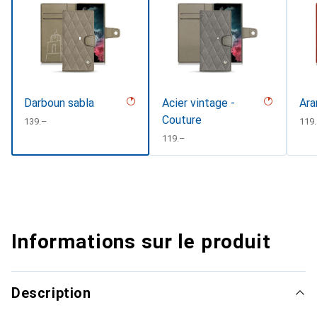
Darboun sabla
Acier vintage -
Ara
Couture
CHF
139.–
CHF
119
CHF
119.–
Informations sur le produit
Description