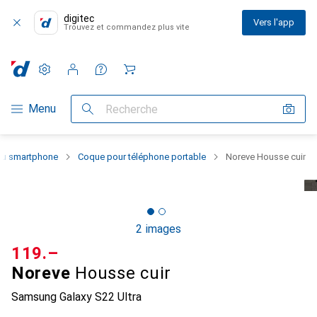
digitec
Vers l'app
Trouvez et commandez plus vite
Paramètres
Compte client
Listes de comparaison
Listes d'envies
Panier
Navigation par catégorie
Menu
Recherche
 du smartphone
Coque pour téléphone portable
Noreve Housse cuir
2 images
CHF
119.–
Noreve
Housse cuir
Samsung Galaxy S22 Ultra