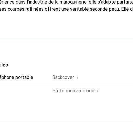
rience dans l'industrie de la maroquinerie, elle s'adapte parfai
ses courbes raffinées offrent une véritable seconde peau. Elle d
pour votre smartphone. La marque Noreve est reconnue internati
é et constitue un choix fiable pour une clientèle exigeante.
ales
i
éphone portable
Backcover
i
Protection antichoc