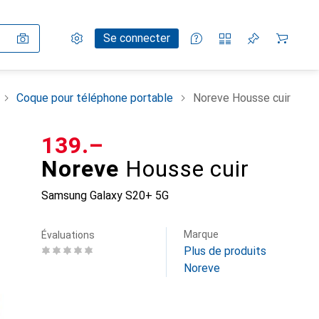
Paramètres
Compte client
Listes de comparaison
Listes d'envies
Panier
Se connecter
Coque pour téléphone portable
Noreve Housse cuir
CHF
139.–
Noreve
Housse cuir
Samsung Galaxy S20+ 5G
Marque
Évaluations
Plus de produits
Noreve