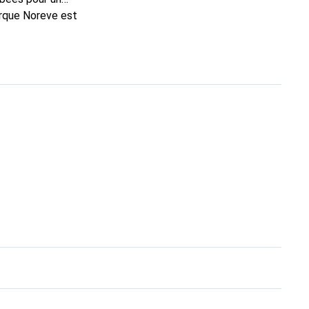
arque Noreve est
n excellent choix