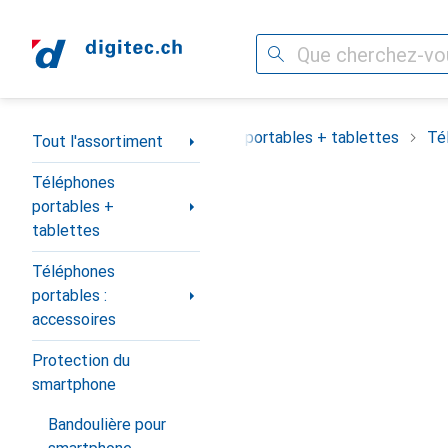
Recherche
Navigation par catégorie
Tout l'assortiment
Téléphones portables + tablettes
Té
Tout l'assortiment
Téléphones
portables +
tablettes
Téléphones
portables :
accessoires
Protection du
smartphone
Bandoulière pour