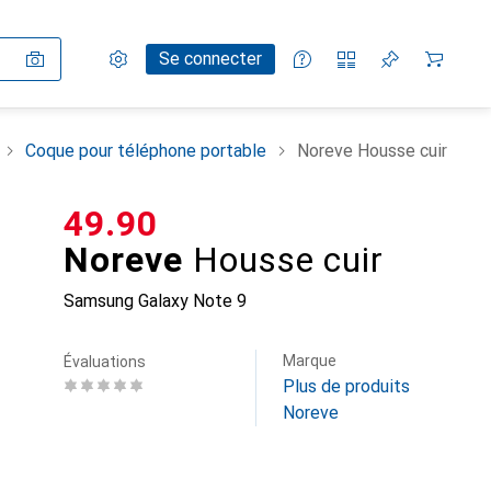
Paramètres
Compte client
Listes de comparaison
Listes d'envies
Panier
Se connecter
Coque pour téléphone portable
Noreve Housse cuir
CHF
49.90
Noreve
Housse cuir
Samsung Galaxy Note 9
Marque
Évaluations
Plus de produits
Noreve