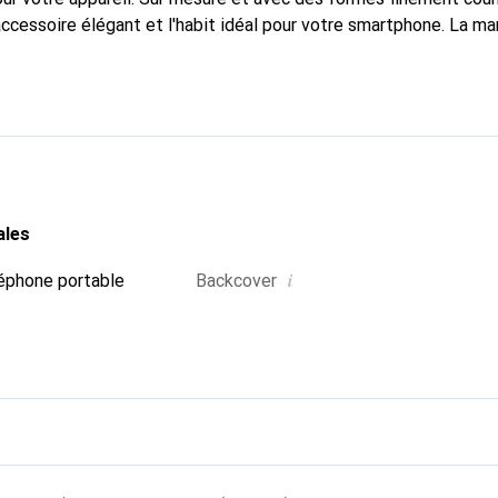
accessoire élégant et l'habit idéal pour votre smartphone. La m
ment pour ses produits de haute qualité et constitue toujours u
ales
i
éphone portable
Backcover