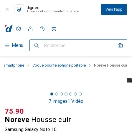
digitec
Vers l'app
Trouvez et commandez plus vite
Paramètres
Compte client
Listes de comparaison
Listes d'envies
Panier
Navigation par catégorie
Menu
Recherche
 du smartphone
Coque pour téléphone portable
Noreve Housse cuir
7 images
1 Vidéo
CHF
75.90
Noreve
Housse cuir
Samsung Galaxy Note 10