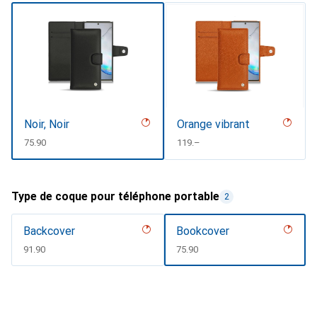
Noir, Noir
Orange vibrant
CHF
75.90
CHF
119.–
Type de coque pour téléphone portable
2
Backcover
Bookcover
CHF
91.90
CHF
75.90