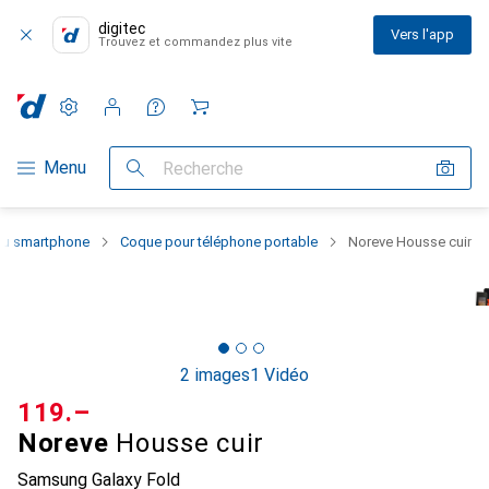
digitec
Vers l'app
Trouvez et commandez plus vite
Paramètres
Compte client
Listes de comparaison
Listes d'envies
Panier
Navigation par catégorie
Menu
Recherche
 du smartphone
Coque pour téléphone portable
Noreve Housse cuir
2 images
1 Vidéo
CHF
119.–
Noreve
Housse cuir
Samsung Galaxy Fold