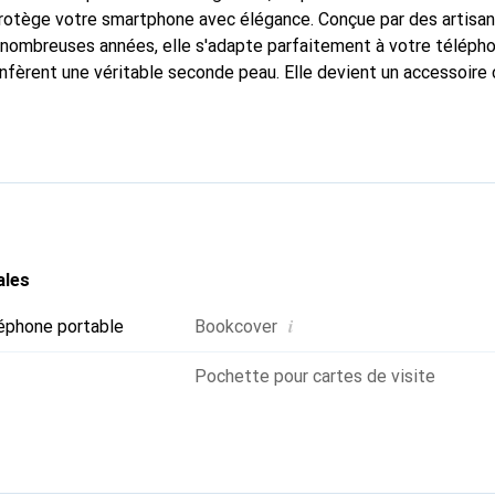
protège votre smartphone avec élégance. Conçue par des artisa
nombreuses années, elle s'adapte parfaitement à votre télépho
onfèrent une véritable seconde peau. Elle devient un accessoire 
naître internationalement pour ses produits de haute qualité,
ientèle exigeante.
ales
i
éphone portable
Bookcover
Pochette pour cartes de visite