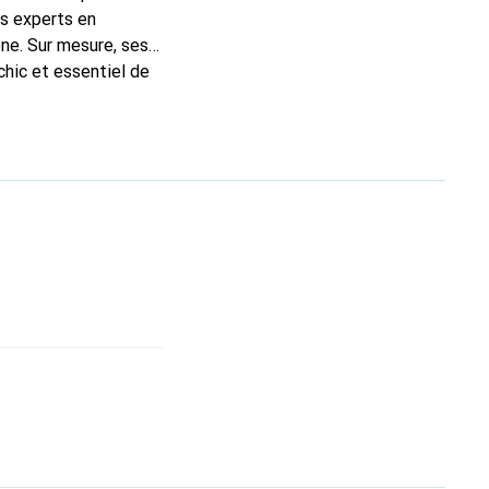
ns experts en
ne. Sur mesure, ses
chic et essentiel de
 la marque Noreve est