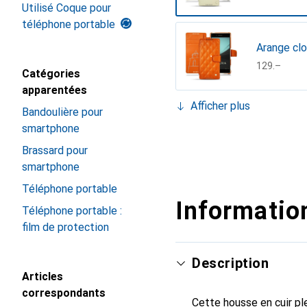
Utilisé Coque pour
téléphone portable
CHF
129.–
Catégories
apparentées
Afficher plus
Bandoulière pour
Bleu Ciel
smartphone
CHF
73.90
Dark vinta
Mandarine
Nappa / B
Noir
Brassard pour
CHF
98.90
CHF
89.90
CHF
73.90
CHF
89.90
smartphone
Téléphone portable
Information
Téléphone portable :
film de protection
Description
Articles
correspondants
Cette housse en cuir ple