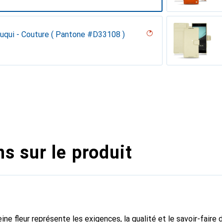
Arange clouqui - Couture ( Pantone #D33108 )
ge - Couture ( Pantone #050505 )
 vintage
lanc
s sur le produit
ine fleur représente les exigences, la qualité et le savoir-faire 