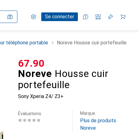
Paramètres
Compte client
Listes de comparaison
Listes d'envies
Panier
Se connecter
ur téléphone portable
Noreve Housse cuir portefeuille
CHF
67.90
Noreve
Housse cuir
portefeuille
Sony Xperia Z4/ Z3+
Marque
Évaluations
Plus de produits
Noreve