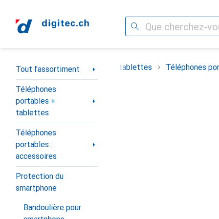
Recherche
Navigation par catégorie
timent
Téléphones portables + tablettes
Téléphones por
Tout l'assortiment
Téléphones
portables +
tablettes
Téléphones
portables :
accessoires
Protection du
smartphone
Bandoulière pour