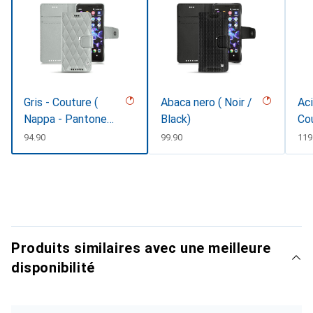
Gris - Couture (
Abaca nero ( Noir /
Aci
Nappa - Pantone
Black)
Co
#c1c6c8 )
CHF
94.90
CHF
99.90
CH
119
Produits similaires avec une meilleure
disponibilité