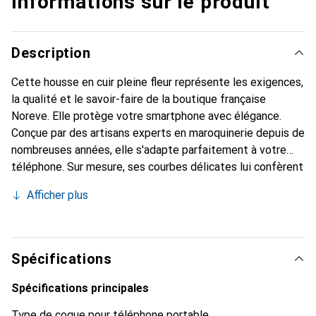
Informations sur le produit
Description
Cette housse en cuir pleine fleur représente les exigences,
la qualité et le savoir-faire de la boutique française
Noreve. Elle protège votre smartphone avec élégance.
Conçue par des artisans experts en maroquinerie depuis de
nombreuses années, elle s'adapte parfaitement à votre
téléphone. Sur mesure, ses courbes délicates lui confèrent
une véritable seconde peau. Elle devient l'accessoire chic
Afficher plus
et indispensable de votre smartphone. Reconnaître
internationalement pour ses produits de haute qualité, la
marque Noreve est un choix sûr pour une clientèle
exigeante.
Spécifications
Spécifications principales
Type de coque pour téléphone portable