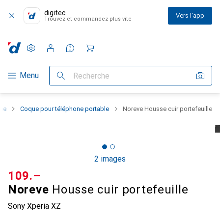
digitec
Vers l'app
Trouvez et commandez plus vite
Paramètres
Compte client
Listes de comparaison
Listes d'envies
Panier
Navigation par catégorie
Menu
Recherche
one
Coque pour téléphone portable
Noreve Housse cuir portefeuille
2 images
CHF
109.–
Noreve
Housse cuir portefeuille
Sony Xperia XZ