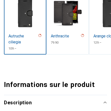
Autruche
Anthracite
Arange cl
ciliegia
CHF
79.90
CHF
129.–
CHF
109.–
Informations sur le produit
Description