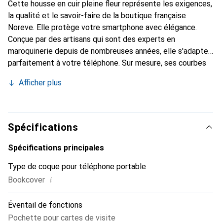
Cette housse en cuir pleine fleur représente les exigences,
la qualité et le savoir-faire de la boutique française
Noreve. Elle protège votre smartphone avec élégance.
Conçue par des artisans qui sont des experts en
maroquinerie depuis de nombreuses années, elle s'adapte
parfaitement à votre téléphone. Sur mesure, ses courbes
délicates lui donnent une véritable seconde peau. Elle
Afficher plus
devient l'accessoire chic et indispensable pour votre
smartphone. Reconnaître internationalement pour ses
produits de haute qualité, la marque Noreve est un choix
fiable pour une clientèle exigeante.
Spécifications
Spécifications principales
Type de coque pour téléphone portable
i
Bookcover
Éventail de fonctions
Pochette pour cartes de visite