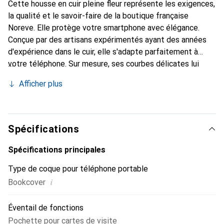
Cette housse en cuir pleine fleur représente les exigences,
la qualité et le savoir-faire de la boutique française
Noreve. Elle protège votre smartphone avec élégance.
Conçue par des artisans expérimentés ayant des années
d'expérience dans le cuir, elle s'adapte parfaitement à
votre téléphone. Sur mesure, ses courbes délicates lui
donnent une véritable seconde peau. Elle devient
Afficher plus
l'accessoire chic et indispensable pour votre smartphone.
Reconnaître internationalement pour ses produits de
haute qualité, la marque Noreve est un choix fiable pour
une clientèle exigeante.
Spécifications
Spécifications principales
Type de coque pour téléphone portable
i
Bookcover
Éventail de fonctions
Pochette pour cartes de visite