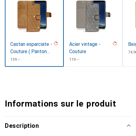
Castan esparciate -
Acier vintage -
Bei
Couture ( Pantone
Couture
CHF
74.9
#824F2A )
CHF
139.–
CHF
119.–
Informations sur le produit
Description