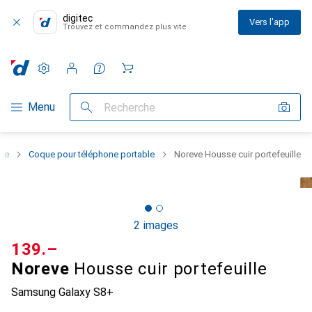
digitec
Vers l'app
Trouvez et commandez plus vite
Paramètres
Compte client
Listes de comparaison
Listes d'envies
Panier
Navigation par catégorie
Menu
Recherche
one
Coque pour téléphone portable
Noreve Housse cuir portefeuille
2 images
CHF
139.–
Noreve
Housse cuir portefeuille
Samsung Galaxy S8+