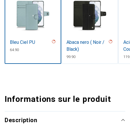
Bleu Ciel PU
Abaca nero ( Noir /
Aci
Black)
Co
CHF
64.90
CHF
99.90
CH
119
Informations sur le produit
Description