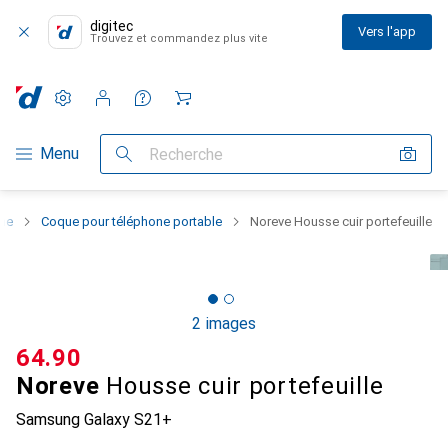
digitec
Vers l'app
Trouvez et commandez plus vite
Paramètres
Compte client
Listes de comparaison
Listes d'envies
Panier
Navigation par catégorie
Menu
Recherche
one
Coque pour téléphone portable
Noreve Housse cuir portefeuille
2 images
CHF
64.90
Noreve
Housse cuir portefeuille
Samsung Galaxy S21+