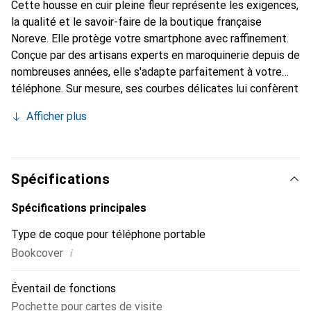
Cette housse en cuir pleine fleur représente les exigences,
la qualité et le savoir-faire de la boutique française
Noreve. Elle protège votre smartphone avec raffinement.
Conçue par des artisans experts en maroquinerie depuis de
nombreuses années, elle s'adapte parfaitement à votre
téléphone. Sur mesure, ses courbes délicates lui confèrent
une véritable seconde peau. Elle devient l'accessoire chic
Afficher plus
et indispensable de votre smartphone. Reconnaissante à
l'international pour ses produits de haute qualité, la
marque Noreve est un choix sûr pour une clientèle
exigeante.
Spécifications
Spécifications principales
Type de coque pour téléphone portable
i
Bookcover
Éventail de fonctions
Pochette pour cartes de visite