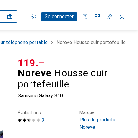
Paramètres
Compte client
Listes de comparaison
Listes d'envies
Panier
Se connecter
ur téléphone portable
Noreve Housse cuir portefeuille
CHF
119.–
Noreve
Housse cuir
portefeuille
Samsung Galaxy S10
Marque
Évaluations
Plus de produits
3
Noreve