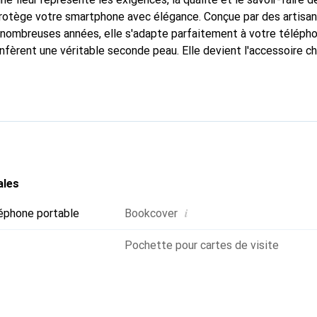
protège votre smartphone avec élégance. Conçue par des artisa
nombreuses années, elle s'adapte parfaitement à votre télépho
nfèrent une véritable seconde peau. Elle devient l'accessoire ch
 La marque Noreve est reconnue internationalement pour ses pr
choix sûr pour une clientèle exigeante.
ales
i
éphone portable
Bookcover
Pochette pour cartes de visite