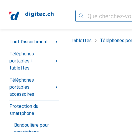
Recherche
Navigation par catégorie
timent
Téléphones portables + tablettes
Téléphones por
Tout l'assortiment
Téléphones
portables +
tablettes
Téléphones
portables :
accessoires
Protection du
smartphone
Bandoulière pour