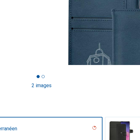
2 images
erranéen