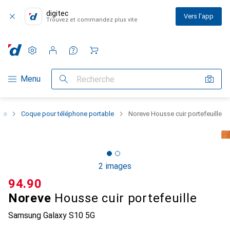
digitec
Vers l'app
Trouvez et commandez plus vite
Paramètres
Compte client
Listes de comparaison
Listes d'envies
Panier
Navigation par catégorie
Menu
Recherche
one
Coque pour téléphone portable
Noreve Housse cuir portefeuille
2 images
CHF
94.90
Noreve
Housse cuir portefeuille
Samsung Galaxy S10 5G