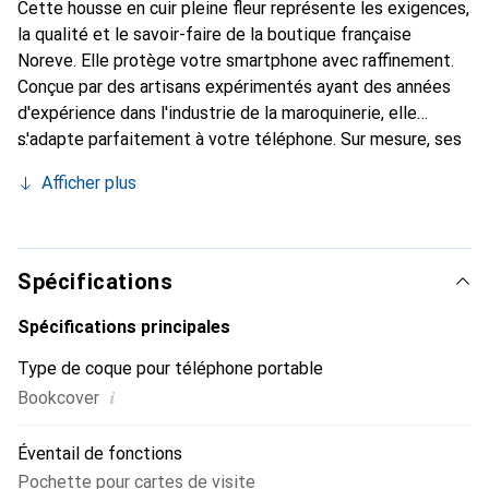
Cette housse en cuir pleine fleur représente les exigences,
la qualité et le savoir-faire de la boutique française
Noreve. Elle protège votre smartphone avec raffinement.
Conçue par des artisans expérimentés ayant des années
d'expérience dans l'industrie de la maroquinerie, elle
s'adapte parfaitement à votre téléphone. Sur mesure, ses
courbes délicates offrent une véritable seconde peau. Elle
Afficher plus
devient l'accessoire chic et indispensable pour votre
smartphone. Reconnaître internationalement pour ses
produits de haute qualité, la marque Noreve est un choix
fiable pour une clientèle exigeante.
Spécifications
Spécifications principales
Type de coque pour téléphone portable
i
Bookcover
Éventail de fonctions
Pochette pour cartes de visite