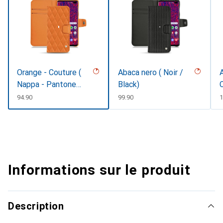
Orange - Couture (
Abaca nero ( Noir /
A
Nappa - Pantone
Black)
#ff9351 )
CHF
94.90
CHF
99.90
1
Informations sur le produit
Description