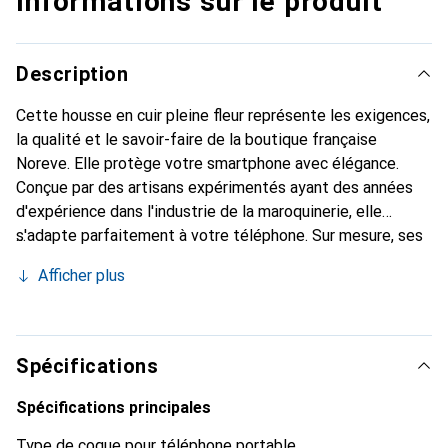
Informations sur le produit
Description
Cette housse en cuir pleine fleur représente les exigences,
la qualité et le savoir-faire de la boutique française
Noreve. Elle protège votre smartphone avec élégance.
Conçue par des artisans expérimentés ayant des années
d'expérience dans l'industrie de la maroquinerie, elle
s'adapte parfaitement à votre téléphone. Sur mesure, ses
courbes délicates offrent une véritable seconde peau. Elle
Afficher plus
devient l'accessoire chic et indispensable pour votre
smartphone. Reconnaissante à l'international pour ses
produits de haute qualité, la marque Noreve est un choix
fiable pour une clientèle exigeante.
Spécifications
Spécifications principales
Type de coque pour téléphone portable