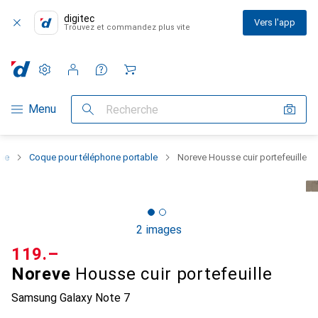
digitec
Vers l'app
Trouvez et commandez plus vite
Paramètres
Compte client
Listes de comparaison
Listes d'envies
Panier
Navigation par catégorie
Menu
Recherche
one
Coque pour téléphone portable
Noreve Housse cuir portefeuille
2 images
CHF
119.–
Noreve
Housse cuir portefeuille
Samsung Galaxy Note 7