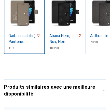
Darboun sabla (
Abaca Nero,
Anthracite
Pantone
Noir, Noir
CHF
79.90
#BCB1A1 ),
CHF
119.–
CHF
100.90
Sable
Produits similaires avec une meilleure
disponibilité