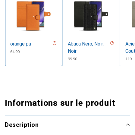
orange pu
Abaca Nero, Noir,
Acie
Noir
Cou
CHF
64.90
CHF
99.90
CHF
119.
Informations sur le produit
Description