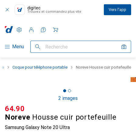
digitec
Vers l'app
Trouvez et commandez plus vite
Paramètres
Compte client
Listes de comparaison
Listes d'envies
Panier
Navigation par catégorie
Menu
Recherche
one
Coque pour téléphone portable
Noreve Housse cuir portefeuille
2 images
CHF
64.90
Noreve
Housse cuir portefeuille
Samsung Galaxy Note 20 Ultra