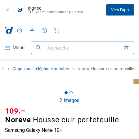
digitec
Vers l'app
Trouvez et commandez plus vite
Paramètres
Compte client
Listes de comparaison
Listes d'envies
Panier
Navigation par catégorie
Menu
Recherche
one
Coque pour téléphone portable
Noreve Housse cuir portefeuille
2 images
CHF
109.–
Noreve
Housse cuir portefeuille
Samsung Galaxy Note 10+