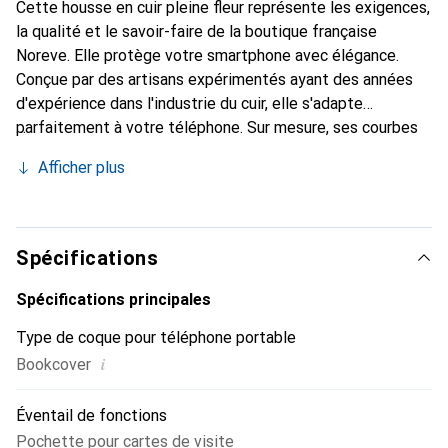
Cette housse en cuir pleine fleur représente les exigences,
la qualité et le savoir-faire de la boutique française
Noreve. Elle protège votre smartphone avec élégance.
Conçue par des artisans expérimentés ayant des années
d'expérience dans l'industrie du cuir, elle s'adapte
parfaitement à votre téléphone. Sur mesure, ses courbes
délicates lui confèrent une véritable seconde peau. Elle
Afficher plus
devient un accessoire chic et incontournable pour votre
smartphone. La marque Noreve est reconnue
internationalement pour ses produits de haute qualité et
constitue un choix fiable pour une clientèle exigeante.
Spécifications
Spécifications principales
Type de coque pour téléphone portable
i
Bookcover
Éventail de fonctions
Pochette pour cartes de visite