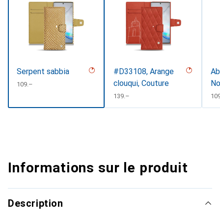
Serpent sabbia
#D33108, Arange
Ab
clouqui, Couture
No
CHF
109.–
CHF
139.–
CH
10
Informations sur le produit
Description