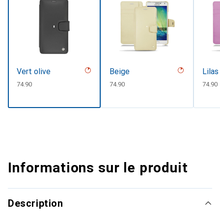
Vert olive
Beige
Lilas
CHF
74.90
CHF
74.90
CHF
74.90
Informations sur le produit
Description