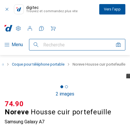
digitec
Vers l'app
Trouvez et commandez plus vite
Paramètres
Compte client
Listes de comparaison
Listes d'envies
Panier
Navigation par catégorie
Menu
Recherche
one
Coque pour téléphone portable
Noreve Housse cuir portefeuille
2 images
CHF
74.90
Noreve
Housse cuir portefeuille
Samsung Galaxy A7