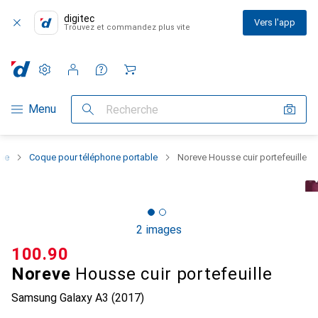
digitec
Vers l'app
Trouvez et commandez plus vite
Paramètres
Compte client
Listes de comparaison
Listes d'envies
Panier
Navigation par catégorie
Menu
Recherche
one
Coque pour téléphone portable
Noreve Housse cuir portefeuille
2 images
CHF
100.90
Noreve
Housse cuir portefeuille
Samsung Galaxy A3 (2017)