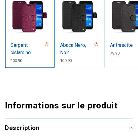
Serpent
Abaca Nero,
Anthracite
ciclamino
Noir
CHF
79.90
CHF
100.90
CHF
100.90
Informations sur le produit
Description