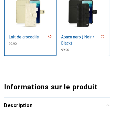
Lait de crocodile
Abaca nero ( Noir /
Black)
CHF
99.90
CHF
99.90
Informations sur le produit
Description