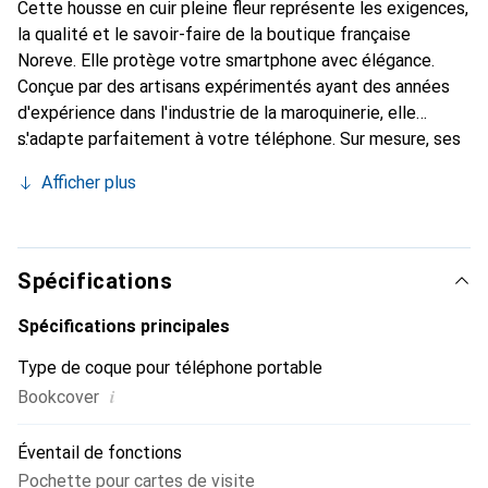
Cette housse en cuir pleine fleur représente les exigences,
la qualité et le savoir-faire de la boutique française
Noreve. Elle protège votre smartphone avec élégance.
Conçue par des artisans expérimentés ayant des années
d'expérience dans l'industrie de la maroquinerie, elle
s'adapte parfaitement à votre téléphone. Sur mesure, ses
courbes délicates lui donnent une véritable seconde peau.
Afficher plus
Elle devient l'accessoire chic et indispensable pour votre
smartphone. Reconnaître internationalement pour ses
produits de haute qualité, la marque Noreve est un choix
fiable pour une clientèle exigeante.
Spécifications
Spécifications principales
Type de coque pour téléphone portable
i
Bookcover
Éventail de fonctions
Pochette pour cartes de visite