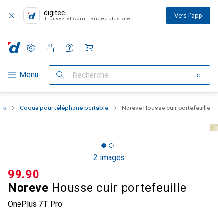
digitec
Vers l'app
Trouvez et commandez plus vite
Paramètres
Compte client
Listes de comparaison
Listes d'envies
Panier
Navigation par catégorie
Menu
Recherche
one
Coque pour téléphone portable
Noreve Housse cuir portefeuille
2 images
CHF
99.90
Noreve
Housse cuir portefeuille
OnePlus 7T Pro