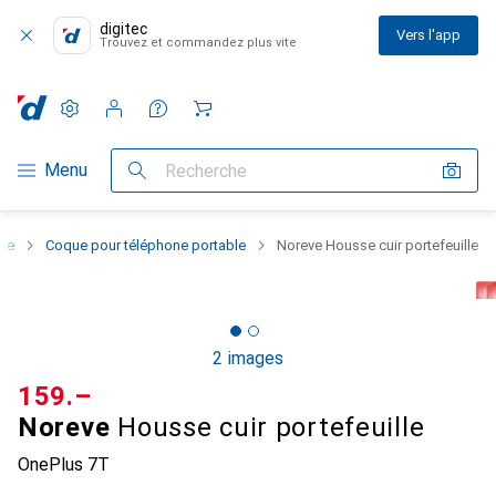
digitec
Vers l'app
Trouvez et commandez plus vite
Paramètres
Compte client
Listes de comparaison
Listes d'envies
Panier
Navigation par catégorie
Menu
Recherche
one
Coque pour téléphone portable
Noreve Housse cuir portefeuille
2 images
CHF
159.–
Noreve
Housse cuir portefeuille
OnePlus 7T