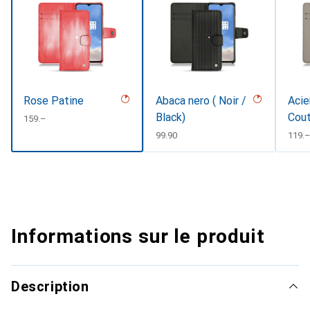
Rose Patine
Abaca nero ( Noir /
Acie
Black)
Cout
CHF
159.–
CHF
99.90
CHF
119.
Informations sur le produit
Description