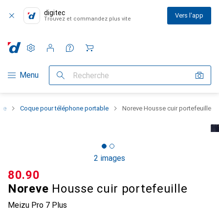
digitec
Vers l'app
Trouvez et commandez plus vite
Paramètres
Compte client
Listes de comparaison
Listes d'envies
Panier
Navigation par catégorie
Menu
Recherche
one
Coque pour téléphone portable
Noreve Housse cuir portefeuille
2 images
CHF
80.90
Noreve
Housse cuir portefeuille
Meizu Pro 7 Plus