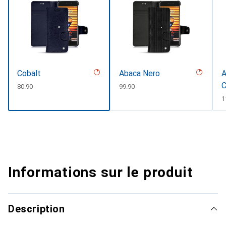
Cobalt
Abaca Nero
A
C
CHF
80.90
CHF
99.90
C
1
Informations sur le produit
Description