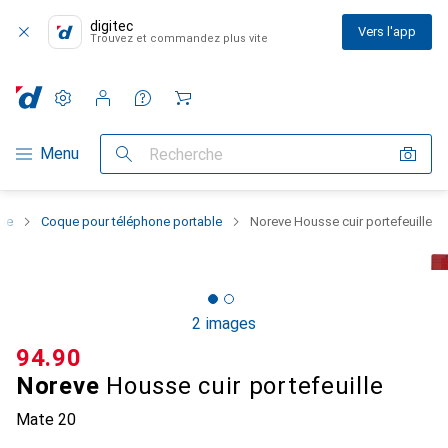
digitec
Vers l'app
Trouvez et commandez plus vite
Paramètres
Compte client
Listes de comparaison
Listes d'envies
Panier
Navigation par catégorie
Menu
Recherche
one
Coque pour téléphone portable
Noreve Housse cuir portefeuille
2 images
CHF
94.90
Noreve
Housse cuir portefeuille
Mate 20