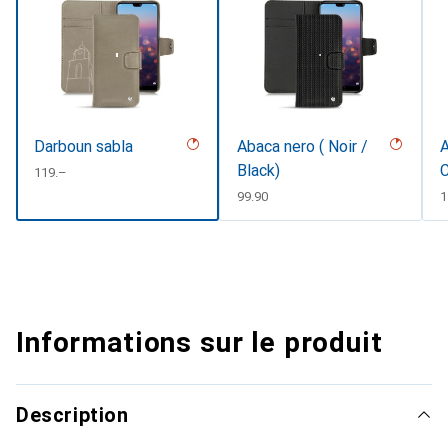
Darboun sabla
Abaca nero ( Noir /
A
Black)
C
CHF
119.–
CHF
99.90
C
1
Informations sur le produit
Description