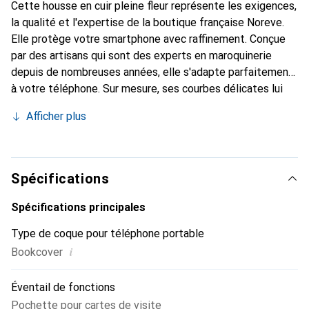
Cette housse en cuir pleine fleur représente les exigences,
la qualité et l'expertise de la boutique française Noreve.
Elle protège votre smartphone avec raffinement. Conçue
par des artisans qui sont des experts en maroquinerie
depuis de nombreuses années, elle s'adapte parfaitement
à votre téléphone. Sur mesure, ses courbes délicates lui
confèrent une véritable seconde peau. Elle devient
Afficher plus
l'accessoire chic et incontournable de votre smartphone.
Reconnaître internationalement pour ses produits de
haute qualité, la marque Noreve est un choix sûr pour une
clientèle exigeante.
Spécifications
Spécifications principales
Type de coque pour téléphone portable
i
Bookcover
Éventail de fonctions
Pochette pour cartes de visite