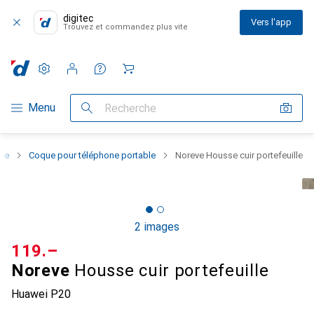
digitec
Vers l'app
Trouvez et commandez plus vite
Paramètres
Compte client
Listes de comparaison
Listes d'envies
Panier
Navigation par catégorie
Menu
Recherche
one
Coque pour téléphone portable
Noreve Housse cuir portefeuille
2 images
CHF
119.–
Noreve
Housse cuir portefeuille
Huawei P20