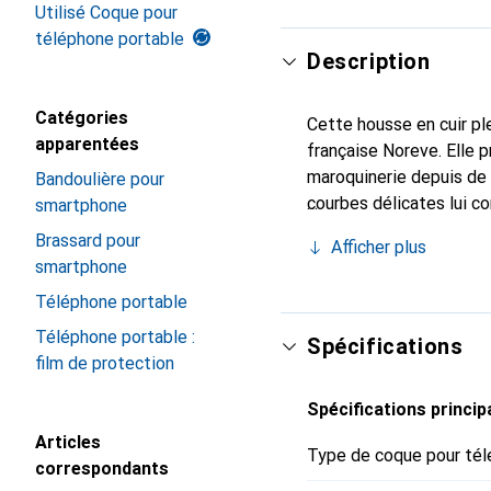
Utilisé Coque pour
téléphone portable
Description
Catégories
Cette housse en cuir ple
apparentées
française Noreve. Elle 
maroquinerie depuis de 
Bandoulière pour
courbes délicates lui co
smartphone
de votre smartphone. Re
Brassard pour
Afficher plus
est un choix sûr pour un
smartphone
Téléphone portable
Téléphone portable :
Spécifications
film de protection
Spécifications princip
Articles
Type de coque pour tél
correspondants