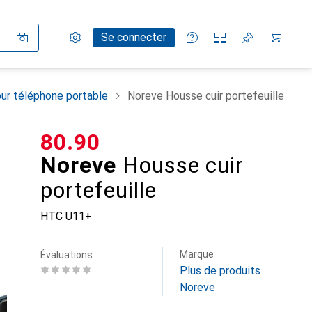
Paramètres
Compte client
Listes de comparaison
Listes d'envies
Panier
Se connecter
ur téléphone portable
Noreve Housse cuir portefeuille
CHF
80.90
Noreve
Housse cuir
portefeuille
HTC U11+
Marque
Évaluations
Plus de produits
Noreve