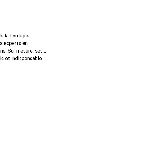
de la boutique
ns experts en
ne. Sur mesure, ses
ic et indispensable
té, la marque Noreve