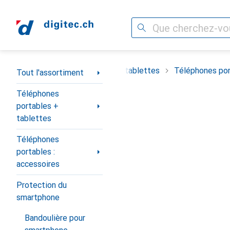
Recherche
Navigation par catégorie
timent
Téléphones portables + tablettes
Téléphones por
Tout l'assortiment
Téléphones
portables +
tablettes
Téléphones
portables :
accessoires
Protection du
smartphone
Bandoulière pour