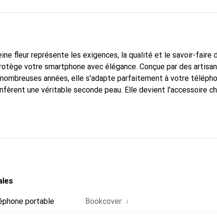
ine fleur représente les exigences, la qualité et le savoir-faire 
protège votre smartphone avec élégance. Conçue par des artisa
nombreuses années, elle s'adapte parfaitement à votre télépho
nfèrent une véritable seconde peau. Elle devient l'accessoire ch
connaître internationalement pour ses produits de haute quali
e clientèle exigeante.
ales
i
éphone portable
Bookcover