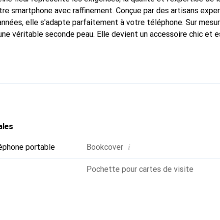
tre smartphone avec raffinement. Conçue par des artisans expe
nnées, elle s'adapte parfaitement à votre téléphone. Sur mesur
une véritable seconde peau. Elle devient un accessoire chic et e
 internationalement pour ses produits de haute qualité, la mar
tèle exigeante.
ales
i
éphone portable
Bookcover
Pochette pour cartes de visite