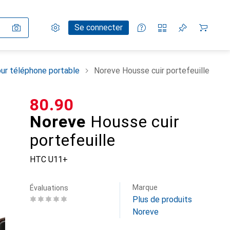
Paramètres
Compte client
Listes de comparaison
Listes d'envies
Panier
Se connecter
ur téléphone portable
Noreve Housse cuir portefeuille
CHF
80.90
Noreve
Housse cuir
portefeuille
HTC U11+
Marque
Évaluations
Plus de produits
Noreve