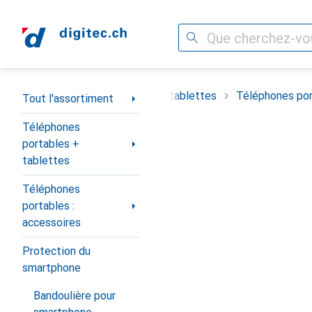
Recherche
Navigation par catégorie
timent
Téléphones portables + tablettes
Téléphones por
Tout l'assortiment
Téléphones
portables +
tablettes
Téléphones
portables :
accessoires
Protection du
smartphone
Bandoulière pour