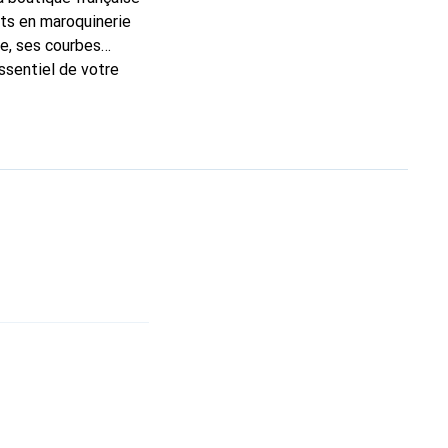
rts en maroquinerie
e, ses courbes
ssentiel de votre
que Noreve est un