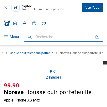
digitec
Vers l'app
Trouvez et commandez plus vite
Paramètres
Compte client
Listes de comparaison
Listes d'envies
Panier
Navigation par catégorie
Menu
Recherche
one
Coque pour téléphone portable
Noreve Housse cuir portefeuille
2 images
CHF
99.90
Noreve
Housse cuir portefeuille
Apple iPhone XS Max