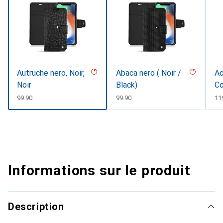
Autruche nero, Noir,
Abaca nero ( Noir /
Ac
Noir
Black)
Co
CHF
99.90
CHF
99.90
CH
11
Informations sur le produit
Description