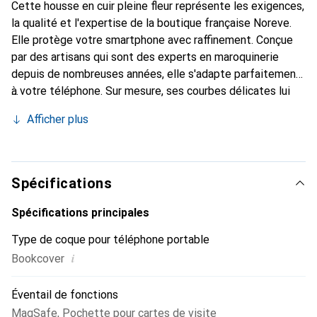
Cette housse en cuir pleine fleur représente les exigences,
la qualité et l'expertise de la boutique française Noreve.
Elle protège votre smartphone avec raffinement. Conçue
par des artisans qui sont des experts en maroquinerie
depuis de nombreuses années, elle s'adapte parfaitement
à votre téléphone. Sur mesure, ses courbes délicates lui
confèrent une véritable seconde peau. Elle devient
Afficher plus
l'accessoire chic et indispensable pour votre smartphone.
Reconnaissable à l'international pour ses produits de haute
qualité, la marque Noreve est un choix sûr pour une
clientèle exigeante.
Spécifications
Spécifications principales
Type de coque pour téléphone portable
i
Bookcover
Éventail de fonctions
MagSafe
,
Pochette pour cartes de visite