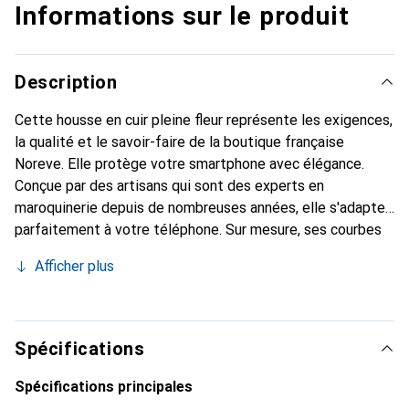
Informations sur le produit
Description
Cette housse en cuir pleine fleur représente les exigences,
la qualité et le savoir-faire de la boutique française
Noreve. Elle protège votre smartphone avec élégance.
Conçue par des artisans qui sont des experts en
maroquinerie depuis de nombreuses années, elle s'adapte
parfaitement à votre téléphone. Sur mesure, ses courbes
raffinées lui donnent une véritable seconde peau. Elle
Afficher plus
devient l'accessoire chic et indispensable pour votre
smartphone. Reconnaître internationalement pour ses
produits de haute qualité, la marque Noreve est un choix
sûr pour une clientèle exigeante.
Spécifications
Spécifications principales