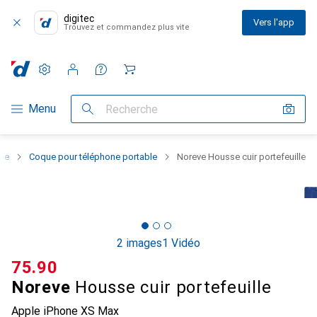
digitec
Vers l'app
Trouvez et commandez plus vite
Paramètres
Compte client
Listes de comparaison
Listes d'envies
Panier
Navigation par catégorie
Menu
Recherche
one
Coque pour téléphone portable
Noreve Housse cuir portefeuille
2 images
1 Vidéo
CHF
75.90
Noreve
Housse cuir portefeuille
Apple iPhone XS Max