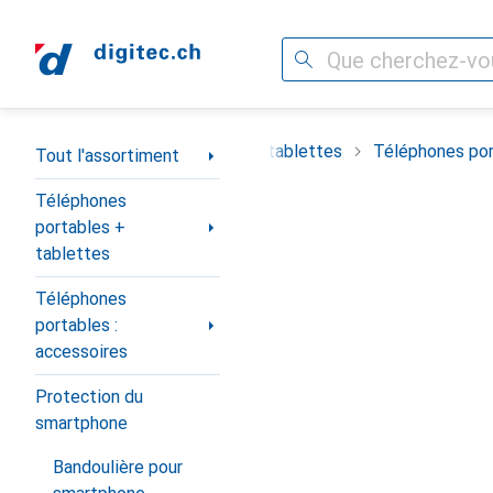
Recherche
Navigation par catégorie
timent
Téléphones portables + tablettes
Téléphones por
Tout l'assortiment
Téléphones
portables +
tablettes
Téléphones
portables :
accessoires
Protection du
smartphone
Bandoulière pour