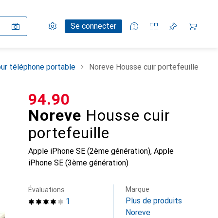
Paramètres
Compte client
Listes de comparaison
Listes d'envies
Panier
Se connecter
ur téléphone portable
Noreve Housse cuir portefeuille
CHF
94.90
Noreve
Housse cuir
portefeuille
Apple iPhone SE (2ème génération), Apple
iPhone SE (3ème génération)
Marque
Évaluations
Plus de produits
1
Noreve