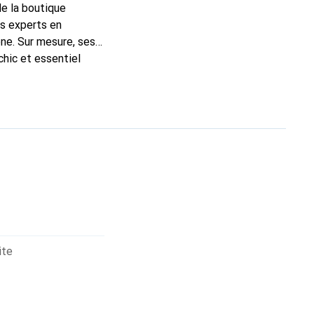
de la boutique
ns experts en
ne. Sur mesure, ses
chic et essentiel
ité, la marque
ite