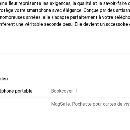
ine fleur représente les exigences, la qualité et le savoir-faire 
protège votre smartphone avec élégance. Conçue par des artisa
nombreuses années, elle s'adapte parfaitement à votre télépho
onfèrent une véritable seconde peau. Elle devient un accessoire 
Reconnaître internationalement pour ses produits de haute qual
 pour une clientèle exigeante.
ales
i
éphone portable
Bookcover
MagSafe
,
Pochette pour cartes de vis